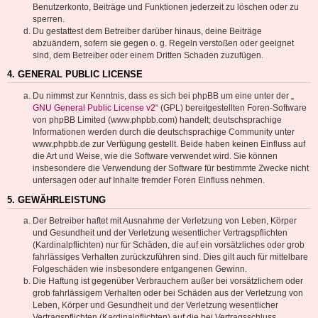
Benutzerkonto, Beiträge und Funktionen jederzeit zu löschen oder zu
sperren.
Du gestattest dem Betreiber darüber hinaus, deine Beiträge
abzuändern, sofern sie gegen o. g. Regeln verstoßen oder geeignet
sind, dem Betreiber oder einem Dritten Schaden zuzufügen.
4. GENERAL PUBLIC LICENSE
Du nimmst zur Kenntnis, dass es sich bei phpBB um eine unter der „
GNU General Public License v2
“ (GPL) bereitgestellten Foren-Software
von phpBB Limited (www.phpbb.com) handelt; deutschsprachige
Informationen werden durch die deutschsprachige Community unter
www.phpbb.de zur Verfügung gestellt. Beide haben keinen Einfluss auf
die Art und Weise, wie die Software verwendet wird. Sie können
insbesondere die Verwendung der Software für bestimmte Zwecke nicht
untersagen oder auf Inhalte fremder Foren Einfluss nehmen.
5. GEWÄHRLEISTUNG
Der Betreiber haftet mit Ausnahme der Verletzung von Leben, Körper
und Gesundheit und der Verletzung wesentlicher Vertragspflichten
(Kardinalpflichten) nur für Schäden, die auf ein vorsätzliches oder grob
fahrlässiges Verhalten zurückzuführen sind. Dies gilt auch für mittelbare
Folgeschäden wie insbesondere entgangenen Gewinn.
Die Haftung ist gegenüber Verbrauchern außer bei vorsätzlichem oder
grob fahrlässigem Verhalten oder bei Schäden aus der Verletzung von
Leben, Körper und Gesundheit und der Verletzung wesentlicher
Vertragspflichten (Kardinalpflichten) auf die bei Vertragsschluss