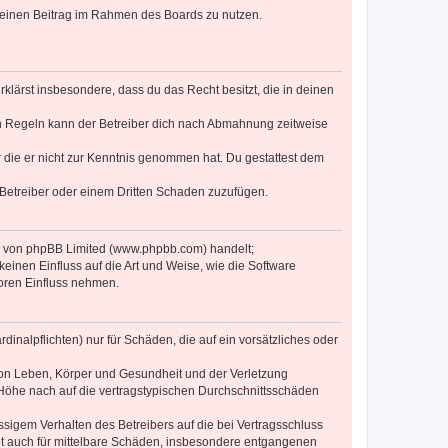
, deinen Beitrag im Rahmen des Boards zu nutzen.
erklärst insbesondere, dass du das Recht besitzt, die in deinen
n Regeln kann der Betreiber dich nach Abmahnung zeitweise
er die er nicht zur Kenntnis genommen hat. Du gestattest dem
 Betreiber oder einem Dritten Schaden zuzufügen.
re von phpBB Limited (www.phpbb.com) handelt;
inen Einfluss auf die Art und Weise, wie die Software
oren Einfluss nehmen.
inalpflichten) nur für Schäden, die auf ein vorsätzliches oder
von Leben, Körper und Gesundheit und der Verletzung
r Höhe nach auf die vertragstypischen Durchschnittsschäden
sigem Verhalten des Betreibers auf die bei Vertragsschluss
lt auch für mittelbare Schäden, insbesondere entgangenen