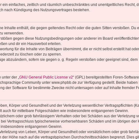
ber ein einfaches, zeitlich und räumlich unbeschränktes und unentgeltliches Recht
auch nach Kündigung des Nutzungsvertrages bestehen.
ine Inhalte enthält, die gegen geltendes Recht oder die guten Sitten verstoßen. Du 
 zu verwenden.
erstößen gegen diese Nutzungsbedingungen oder anderer im Board veröffentlichte
ßen und dir ein Hausverbot erteilen.
ortung für die Inhalte von Beiträgen übernimmt, die er nicht selbst erstellt hat od
jederzeit zu löschen oder zu sperren.
räge abzuändern, sofern sie gegen o. g. Regeln verstoßen oder geeignet sind, dem
 unter der „
GNU General Public License v2
“ (GPL) bereitgestellten Foren-Softwa
chsprachige Community unter www.phpbb.de zur Verfügung gestellt. Beide haben ke
g der Software für bestimmte Zwecke nicht untersagen oder auf Inhalte fremder F
ben, Körper und Gesundheit und der Verletzung wesentlicher Vertragspflichten (Kard
gilt auch für mittelbare Folgeschäden wie insbesondere entgangenen Gewinn.
ätzlichem oder grob fahrlässigem Verhalten oder bei Schäden aus der Verletzung 
 die bei Vertragsschluss typischerweise vorhersehbaren Schäden und im übrigen de
wie insbesondere entgangenen Gewinn.
erletzung von Leben, Körper und Gesundheit oder vorsätzlichem oder grob fahrläs
der Höhe nach auf die vertragstypischen Durchschnittsschäden begrenzt. Dies gi