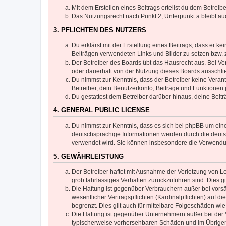
Mit dem Erstellen eines Beitrags erteilst du dem Betrei
Das Nutzungsrecht nach Punkt 2, Unterpunkt a bleibt 
3. PFLICHTEN DES NUTZERS
Du erklärst mit der Erstellung eines Beitrags, dass er ke
Beiträgen verwendeten Links und Bilder zu setzen bzw.
Der Betreiber des Boards übt das Hausrecht aus. Bei V
oder dauerhaft von der Nutzung dieses Boards ausschlie
Du nimmst zur Kenntnis, dass der Betreiber keine Verantw
Betreiber, dein Benutzerkonto, Beiträge und Funktionen 
Du gestattest dem Betreiber darüber hinaus, deine Beit
4. GENERAL PUBLIC LICENSE
Du nimmst zur Kenntnis, dass es sich bei phpBB um eine
deutschsprachige Informationen werden durch die deuts
verwendet wird. Sie können insbesondere die Verwendun
5. GEWÄHRLEISTUNG
Der Betreiber haftet mit Ausnahme der Verletzung von Le
grob fahrlässiges Verhalten zurückzuführen sind. Dies 
Die Haftung ist gegenüber Verbrauchern außer bei vors
wesentlicher Vertragspflichten (Kardinalpflichten) auf
begrenzt. Dies gilt auch für mittelbare Folgeschäden 
Die Haftung ist gegenüber Unternehmern außer bei der V
typischerweise vorhersehbaren Schäden und im Übrigen 