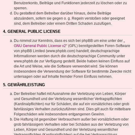
Benutzerkonto, Beiträge und Funktionen jederzeit zu löschen oder zu
sperren.
Du gestattest dem Betreiber darüber hinaus, deine Beiträge
abzuändern, sofern sie gegen o. g. Regeln verstoßen oder geeignet
sind, dem Betreiber oder einem Dritten Schaden zuzufügen.
4. GENERAL PUBLIC LICENSE
Du nimmst zur Kenntnis, dass es sich bei phpBB um eine unter der „
GNU General Public License v2
“ (GPL) bereitgestellten Foren-Software
von phpBB Limited (www.phpbb.com) handelt; deutschsprachige
Informationen werden durch die deutschsprachige Community unter
www.phpbb.de zur Verfügung gestellt. Beide haben keinen Einfluss auf
die Art und Weise, wie die Software verwendet wird. Sie können
insbesondere die Verwendung der Software für bestimmte Zwecke nicht
untersagen oder auf Inhalte fremder Foren Einfluss nehmen.
5. GEWÄHRLEISTUNG
Der Betreiber haftet mit Ausnahme der Verletzung von Leben, Körper
und Gesundheit und der Verletzung wesentlicher Vertragspflichten
(Kardinalpflichten) nur für Schäden, die auf ein vorsätzliches oder grob
fahrlässiges Verhalten zurückzuführen sind. Dies gilt auch für mittelbare
Folgeschäden wie insbesondere entgangenen Gewinn.
Die Haftung ist gegenüber Verbrauchern außer bei vorsätzlichem oder
grob fahrlässigem Verhalten oder bei Schäden aus der Verletzung von
Leben, Körper und Gesundheit und der Verletzung wesentlicher
Vertragspflichten (Kardinalpflichten) auf die bei Vertragsschluss