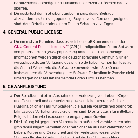
Benutzerkonto, Beiträge und Funktionen jederzeit zu löschen oder zu
sperren.
Du gestattest dem Betreiber darüber hinaus, deine Beiträge
abzuändern, sofern sie gegen o. g. Regeln verstoßen oder geeignet
sind, dem Betreiber oder einem Dritten Schaden zuzufügen.
4. GENERAL PUBLIC LICENSE
Du nimmst zur Kenntnis, dass es sich bei phpBB um eine unter der „
GNU General Public License v2
“ (GPL) bereitgestellten Foren-Software
von phpBB Limited (www.phpbb.com) handelt; deutschsprachige
Informationen werden durch die deutschsprachige Community unter
www.phpbb.de zur Verfügung gestellt. Beide haben keinen Einfluss auf
die Art und Weise, wie die Software verwendet wird. Sie können
insbesondere die Verwendung der Software für bestimmte Zwecke nicht
untersagen oder auf Inhalte fremder Foren Einfluss nehmen.
5. GEWÄHRLEISTUNG
Der Betreiber haftet mit Ausnahme der Verletzung von Leben, Körper
und Gesundheit und der Verletzung wesentlicher Vertragspflichten
(Kardinalpflichten) nur für Schäden, die auf ein vorsätzliches oder grob
fahrlässiges Verhalten zurückzuführen sind. Dies gilt auch für mittelbare
Folgeschäden wie insbesondere entgangenen Gewinn.
Die Haftung ist gegenüber Verbrauchern außer bei vorsätzlichem oder
grob fahrlässigem Verhalten oder bei Schäden aus der Verletzung von
Leben, Körper und Gesundheit und der Verletzung wesentlicher
Vertragspflichten (Kardinalpflichten) auf die bei Vertragsschluss