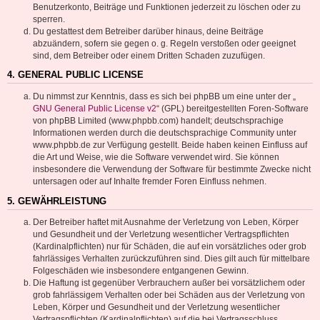
Benutzerkonto, Beiträge und Funktionen jederzeit zu löschen oder zu
sperren.
Du gestattest dem Betreiber darüber hinaus, deine Beiträge
abzuändern, sofern sie gegen o. g. Regeln verstoßen oder geeignet
sind, dem Betreiber oder einem Dritten Schaden zuzufügen.
4. GENERAL PUBLIC LICENSE
Du nimmst zur Kenntnis, dass es sich bei phpBB um eine unter der „
GNU General Public License v2
“ (GPL) bereitgestellten Foren-Software
von phpBB Limited (www.phpbb.com) handelt; deutschsprachige
Informationen werden durch die deutschsprachige Community unter
www.phpbb.de zur Verfügung gestellt. Beide haben keinen Einfluss auf
die Art und Weise, wie die Software verwendet wird. Sie können
insbesondere die Verwendung der Software für bestimmte Zwecke nicht
untersagen oder auf Inhalte fremder Foren Einfluss nehmen.
5. GEWÄHRLEISTUNG
Der Betreiber haftet mit Ausnahme der Verletzung von Leben, Körper
und Gesundheit und der Verletzung wesentlicher Vertragspflichten
(Kardinalpflichten) nur für Schäden, die auf ein vorsätzliches oder grob
fahrlässiges Verhalten zurückzuführen sind. Dies gilt auch für mittelbare
Folgeschäden wie insbesondere entgangenen Gewinn.
Die Haftung ist gegenüber Verbrauchern außer bei vorsätzlichem oder
grob fahrlässigem Verhalten oder bei Schäden aus der Verletzung von
Leben, Körper und Gesundheit und der Verletzung wesentlicher
Vertragspflichten (Kardinalpflichten) auf die bei Vertragsschluss