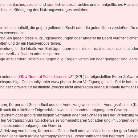
ber ein einfaches, zeitlich und räumlich unbeschränktes und unentgeltliches Recht
auch nach Kündigung des Nutzungsvertrages bestehen.
ine Inhalte enthält, die gegen geltendes Recht oder die guten Sitten verstoßen. Du 
 zu verwenden.
erstößen gegen diese Nutzungsbedingungen oder anderer im Board veröffentlichte
ßen und dir ein Hausverbot erteilen.
ortung für die Inhalte von Beiträgen übernimmt, die er nicht selbst erstellt hat od
jederzeit zu löschen oder zu sperren.
räge abzuändern, sofern sie gegen o. g. Regeln verstoßen oder geeignet sind, dem
 unter der „
GNU General Public License v2
“ (GPL) bereitgestellten Foren-Softwa
chsprachige Community unter www.phpbb.de zur Verfügung gestellt. Beide haben ke
g der Software für bestimmte Zwecke nicht untersagen oder auf Inhalte fremder F
ben, Körper und Gesundheit und der Verletzung wesentlicher Vertragspflichten (Kard
gilt auch für mittelbare Folgeschäden wie insbesondere entgangenen Gewinn.
ätzlichem oder grob fahrlässigem Verhalten oder bei Schäden aus der Verletzung 
 die bei Vertragsschluss typischerweise vorhersehbaren Schäden und im übrigen de
wie insbesondere entgangenen Gewinn.
erletzung von Leben, Körper und Gesundheit oder vorsätzlichem oder grob fahrläs
der Höhe nach auf die vertragstypischen Durchschnittsschäden begrenzt. Dies gi