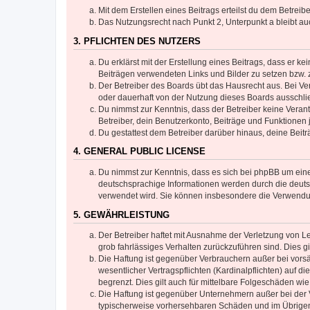
Mit dem Erstellen eines Beitrags erteilst du dem Betrei
Das Nutzungsrecht nach Punkt 2, Unterpunkt a bleibt 
3. PFLICHTEN DES NUTZERS
Du erklärst mit der Erstellung eines Beitrags, dass er ke
Beiträgen verwendeten Links und Bilder zu setzen bzw.
Der Betreiber des Boards übt das Hausrecht aus. Bei V
oder dauerhaft von der Nutzung dieses Boards ausschlie
Du nimmst zur Kenntnis, dass der Betreiber keine Verantw
Betreiber, dein Benutzerkonto, Beiträge und Funktionen 
Du gestattest dem Betreiber darüber hinaus, deine Beit
4. GENERAL PUBLIC LICENSE
Du nimmst zur Kenntnis, dass es sich bei phpBB um eine
deutschsprachige Informationen werden durch die deuts
verwendet wird. Sie können insbesondere die Verwendun
5. GEWÄHRLEISTUNG
Der Betreiber haftet mit Ausnahme der Verletzung von Le
grob fahrlässiges Verhalten zurückzuführen sind. Dies 
Die Haftung ist gegenüber Verbrauchern außer bei vors
wesentlicher Vertragspflichten (Kardinalpflichten) auf
begrenzt. Dies gilt auch für mittelbare Folgeschäden 
Die Haftung ist gegenüber Unternehmern außer bei der V
typischerweise vorhersehbaren Schäden und im Übrigen 