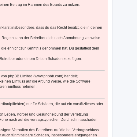
, deinen Beitrag im Rahmen des Boards zu nutzen.
erklärst insbesondere, dass du das Recht besitzt, die in deinen
n Regeln kann der Betreiber dich nach Abmahnung zeitweise
er die er nicht zur Kenntnis genommen hat. Du gestattest dem
 Betreiber oder einem Dritten Schaden zuzufügen.
re von phpBB Limited (www.phpbb.com) handelt;
inen Einfluss auf die Art und Weise, wie die Software
oren Einfluss nehmen.
inalpflichten) nur für Schäden, die auf ein vorsätzliches oder
von Leben, Körper und Gesundheit und der Verletzung
r Höhe nach auf die vertragstypischen Durchschnittsschäden
sigem Verhalten des Betreibers auf die bei Vertragsschluss
lt auch für mittelbare Schäden, insbesondere entgangenen