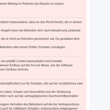
, deinen Beitrag im Rahmen des Boards zu nutzen.
erklärst insbesondere, dass du das Recht besitzt, die in deinen
n Regeln kann der Betreiber dich nach Abmahnung zeitweise
er die er nicht zur Kenntnis genommen hat. Du gestattest dem
 Betreiber oder einem Dritten Schaden zuzufügen.
re von phpBB Limited (www.phpbb.com) handelt;
inen Einfluss auf die Art und Weise, wie die Software
oren Einfluss nehmen.
inalpflichten) nur für Schäden, die auf ein vorsätzliches oder
von Leben, Körper und Gesundheit und der Verletzung
r Höhe nach auf die vertragstypischen Durchschnittsschäden
sigem Verhalten des Betreibers auf die bei Vertragsschluss
lt auch für mittelbare Schäden, insbesondere entgangenen