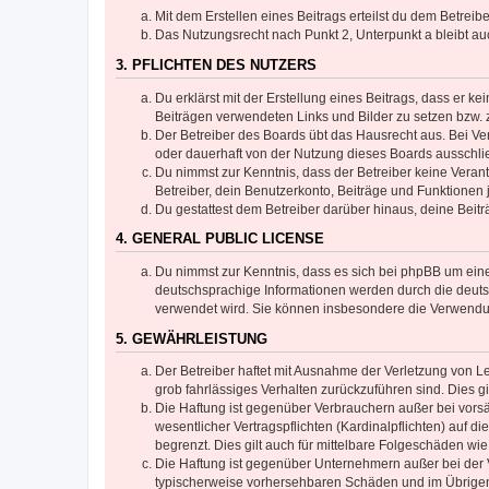
Mit dem Erstellen eines Beitrags erteilst du dem Betrei
Das Nutzungsrecht nach Punkt 2, Unterpunkt a bleibt 
3. PFLICHTEN DES NUTZERS
Du erklärst mit der Erstellung eines Beitrags, dass er ke
Beiträgen verwendeten Links und Bilder zu setzen bzw.
Der Betreiber des Boards übt das Hausrecht aus. Bei V
oder dauerhaft von der Nutzung dieses Boards ausschlie
Du nimmst zur Kenntnis, dass der Betreiber keine Verantw
Betreiber, dein Benutzerkonto, Beiträge und Funktionen 
Du gestattest dem Betreiber darüber hinaus, deine Beit
4. GENERAL PUBLIC LICENSE
Du nimmst zur Kenntnis, dass es sich bei phpBB um eine
deutschsprachige Informationen werden durch die deuts
verwendet wird. Sie können insbesondere die Verwendun
5. GEWÄHRLEISTUNG
Der Betreiber haftet mit Ausnahme der Verletzung von Le
grob fahrlässiges Verhalten zurückzuführen sind. Dies 
Die Haftung ist gegenüber Verbrauchern außer bei vors
wesentlicher Vertragspflichten (Kardinalpflichten) auf
begrenzt. Dies gilt auch für mittelbare Folgeschäden 
Die Haftung ist gegenüber Unternehmern außer bei der V
typischerweise vorhersehbaren Schäden und im Übrigen 