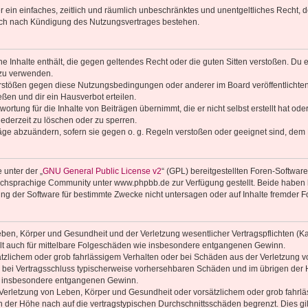
ber ein einfaches, zeitlich und räumlich unbeschränktes und unentgeltliches Recht
auch nach Kündigung des Nutzungsvertrages bestehen.
ine Inhalte enthält, die gegen geltendes Recht oder die guten Sitten verstoßen. Du 
 zu verwenden.
erstößen gegen diese Nutzungsbedingungen oder anderer im Board veröffentlichte
ßen und dir ein Hausverbot erteilen.
ortung für die Inhalte von Beiträgen übernimmt, die er nicht selbst erstellt hat od
jederzeit zu löschen oder zu sperren.
räge abzuändern, sofern sie gegen o. g. Regeln verstoßen oder geeignet sind, dem
 unter der „
GNU General Public License v2
“ (GPL) bereitgestellten Foren-Softwa
chsprachige Community unter www.phpbb.de zur Verfügung gestellt. Beide haben ke
g der Software für bestimmte Zwecke nicht untersagen oder auf Inhalte fremder F
ben, Körper und Gesundheit und der Verletzung wesentlicher Vertragspflichten (Kard
gilt auch für mittelbare Folgeschäden wie insbesondere entgangenen Gewinn.
ätzlichem oder grob fahrlässigem Verhalten oder bei Schäden aus der Verletzung 
 die bei Vertragsschluss typischerweise vorhersehbaren Schäden und im übrigen de
wie insbesondere entgangenen Gewinn.
erletzung von Leben, Körper und Gesundheit oder vorsätzlichem oder grob fahrläs
der Höhe nach auf die vertragstypischen Durchschnittsschäden begrenzt. Dies gi