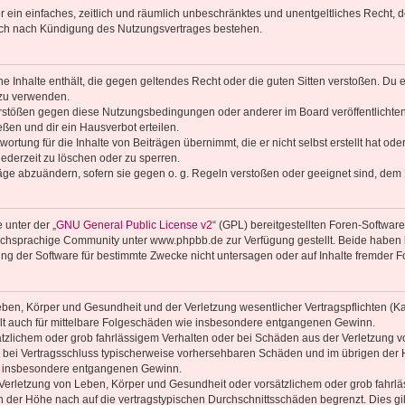
ber ein einfaches, zeitlich und räumlich unbeschränktes und unentgeltliches Recht
auch nach Kündigung des Nutzungsvertrages bestehen.
ine Inhalte enthält, die gegen geltendes Recht oder die guten Sitten verstoßen. Du 
 zu verwenden.
erstößen gegen diese Nutzungsbedingungen oder anderer im Board veröffentlichte
ßen und dir ein Hausverbot erteilen.
ortung für die Inhalte von Beiträgen übernimmt, die er nicht selbst erstellt hat od
jederzeit zu löschen oder zu sperren.
räge abzuändern, sofern sie gegen o. g. Regeln verstoßen oder geeignet sind, dem
 unter der „
GNU General Public License v2
“ (GPL) bereitgestellten Foren-Softwa
chsprachige Community unter www.phpbb.de zur Verfügung gestellt. Beide haben ke
g der Software für bestimmte Zwecke nicht untersagen oder auf Inhalte fremder F
ben, Körper und Gesundheit und der Verletzung wesentlicher Vertragspflichten (Kard
gilt auch für mittelbare Folgeschäden wie insbesondere entgangenen Gewinn.
ätzlichem oder grob fahrlässigem Verhalten oder bei Schäden aus der Verletzung 
 die bei Vertragsschluss typischerweise vorhersehbaren Schäden und im übrigen de
wie insbesondere entgangenen Gewinn.
erletzung von Leben, Körper und Gesundheit oder vorsätzlichem oder grob fahrläs
der Höhe nach auf die vertragstypischen Durchschnittsschäden begrenzt. Dies gi