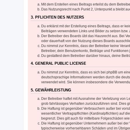
Mit dem Erstellen eines Beitrags erteilst du dem Betrei
Das Nutzungsrecht nach Punkt 2, Unterpunkt a bleibt 
3. PFLICHTEN DES NUTZERS
Du erklärst mit der Erstellung eines Beitrags, dass er ke
Beiträgen verwendeten Links und Bilder zu setzen bzw.
Der Betreiber des Boards übt das Hausrecht aus. Bei V
oder dauerhaft von der Nutzung dieses Boards ausschlie
Du nimmst zur Kenntnis, dass der Betreiber keine Verantw
Betreiber, dein Benutzerkonto, Beiträge und Funktionen 
Du gestattest dem Betreiber darüber hinaus, deine Beit
4. GENERAL PUBLIC LICENSE
Du nimmst zur Kenntnis, dass es sich bei phpBB um eine
deutschsprachige Informationen werden durch die deuts
verwendet wird. Sie können insbesondere die Verwendun
5. GEWÄHRLEISTUNG
Der Betreiber haftet mit Ausnahme der Verletzung von Le
grob fahrlässiges Verhalten zurückzuführen sind. Dies 
Die Haftung ist gegenüber Verbrauchern außer bei vors
wesentlicher Vertragspflichten (Kardinalpflichten) auf
begrenzt. Dies gilt auch für mittelbare Folgeschäden 
Die Haftung ist gegenüber Unternehmern außer bei der V
typischerweise vorhersehbaren Schäden und im Übrigen 