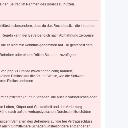
, deinen Beitrag im Rahmen des Boards zu nutzen.
erklärst insbesondere, dass du das Recht besitzt, die in deinen
n Regeln kann der Betreiber dich nach Abmahnung zeitweise
er die er nicht zur Kenntnis genommen hat. Du gestattest dem
 Betreiber oder einem Dritten Schaden zuzufügen.
re von phpBB Limited (www.phpbb.com) handelt;
inen Einfluss auf die Art und Weise, wie die Software
oren Einfluss nehmen.
inalpflichten) nur für Schäden, die auf ein vorsätzliches oder
von Leben, Körper und Gesundheit und der Verletzung
r Höhe nach auf die vertragstypischen Durchschnittsschäden
sigem Verhalten des Betreibers auf die bei Vertragsschluss
lt auch für mittelbare Schäden, insbesondere entgangenen