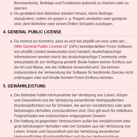
Benutzerkonto, Beiträge und Funktionen jederzeit zu löschen oder zu
sperren.
Du gestattest dem Betreiber darüber hinaus, deine Beiträge
abzuändern, sofern sie gegen o. g. Regeln verstoßen oder geeignet
sind, dem Betreiber oder einem Dritten Schaden zuzufügen.
4. GENERAL PUBLIC LICENSE
Du nimmst zur Kenntnis, dass es sich bei phpBB um eine unter der „
GNU General Public License v2
“ (GPL) bereitgestellten Foren-Software
von phpBB Limited (www.phpbb.com) handelt; deutschsprachige
Informationen werden durch die deutschsprachige Community unter
www.phpbb.de zur Verfügung gestellt. Beide haben keinen Einfluss auf
die Art und Weise, wie die Software verwendet wird. Sie können
insbesondere die Verwendung der Software für bestimmte Zwecke nicht
untersagen oder auf Inhalte fremder Foren Einfluss nehmen.
5. GEWÄHRLEISTUNG
Der Betreiber haftet mit Ausnahme der Verletzung von Leben, Körper
und Gesundheit und der Verletzung wesentlicher Vertragspflichten
(Kardinalpflichten) nur für Schäden, die auf ein vorsätzliches oder grob
fahrlässiges Verhalten zurückzuführen sind. Dies gilt auch für mittelbare
Folgeschäden wie insbesondere entgangenen Gewinn.
Die Haftung ist gegenüber Verbrauchern außer bei vorsätzlichem oder
grob fahrlässigem Verhalten oder bei Schäden aus der Verletzung von
Leben, Körper und Gesundheit und der Verletzung wesentlicher
Vertragspflichten (Kardinalpflichten) auf die bei Vertragsschluss