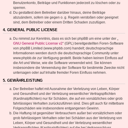
Benutzerkonto, Beiträge und Funktionen jederzeit zu löschen oder zu
sperren.
Du gestattest dem Betreiber darüber hinaus, deine Beiträge
abzuändern, sofern sie gegen o. g. Regeln verstoßen oder geeignet
sind, dem Betreiber oder einem Dritten Schaden zuzufügen.
4. GENERAL PUBLIC LICENSE
Du nimmst zur Kenntnis, dass es sich bei phpBB um eine unter der „
GNU General Public License v2
“ (GPL) bereitgestellten Foren-Software
von phpBB Limited (www.phpbb.com) handelt; deutschsprachige
Informationen werden durch die deutschsprachige Community unter
www.phpbb.de zur Verfügung gestellt. Beide haben keinen Einfluss auf
die Art und Weise, wie die Software verwendet wird. Sie können
insbesondere die Verwendung der Software für bestimmte Zwecke nicht
untersagen oder auf Inhalte fremder Foren Einfluss nehmen.
5. GEWÄHRLEISTUNG
Der Betreiber haftet mit Ausnahme der Verletzung von Leben, Körper
und Gesundheit und der Verletzung wesentlicher Vertragspflichten
(Kardinalpflichten) nur für Schäden, die auf ein vorsätzliches oder grob
fahrlässiges Verhalten zurückzuführen sind. Dies gilt auch für mittelbare
Folgeschäden wie insbesondere entgangenen Gewinn.
Die Haftung ist gegenüber Verbrauchern außer bei vorsätzlichem oder
grob fahrlässigem Verhalten oder bei Schäden aus der Verletzung von
Leben, Körper und Gesundheit und der Verletzung wesentlicher
Vertragspflichten (Kardinalpflichten) auf die bei Vertragsschluss