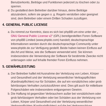
Benutzerkonto, Beiträge und Funktionen jederzeit zu löschen oder zu
sperren.
Du gestattest dem Betreiber darüber hinaus, deine Beiträge
abzuändern, sofern sie gegen o. g. Regeln verstoßen oder geeignet
sind, dem Betreiber oder einem Dritten Schaden zuzufügen.
4. GENERAL PUBLIC LICENSE
Du nimmst zur Kenntnis, dass es sich bei phpBB um eine unter der „
GNU General Public License v2
“ (GPL) bereitgestellten Foren-Software
von phpBB Limited (www.phpbb.com) handelt; deutschsprachige
Informationen werden durch die deutschsprachige Community unter
www.phpbb.de zur Verfügung gestellt. Beide haben keinen Einfluss auf
die Art und Weise, wie die Software verwendet wird. Sie können
insbesondere die Verwendung der Software für bestimmte Zwecke nicht
untersagen oder auf Inhalte fremder Foren Einfluss nehmen.
5. GEWÄHRLEISTUNG
Der Betreiber haftet mit Ausnahme der Verletzung von Leben, Körper
und Gesundheit und der Verletzung wesentlicher Vertragspflichten
(Kardinalpflichten) nur für Schäden, die auf ein vorsätzliches oder grob
fahrlässiges Verhalten zurückzuführen sind. Dies gilt auch für mittelbare
Folgeschäden wie insbesondere entgangenen Gewinn.
Die Haftung ist gegenüber Verbrauchern außer bei vorsätzlichem oder
grob fahrlässigem Verhalten oder bei Schäden aus der Verletzung von
Leben, Körper und Gesundheit und der Verletzung wesentlicher
Vertragspflichten (Kardinalpflichten) auf die bei Vertragsschluss