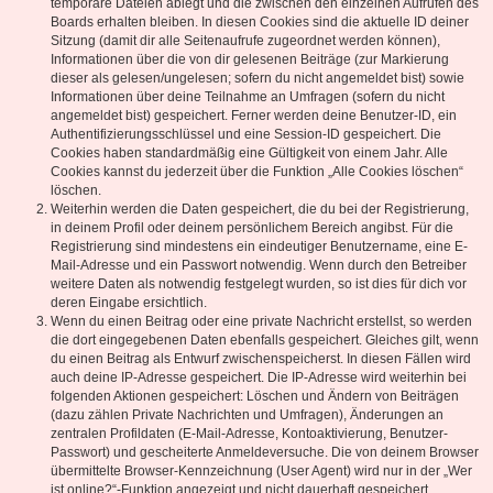
temporäre Dateien ablegt und die zwischen den einzelnen Aufrufen des
Boards erhalten bleiben. In diesen Cookies sind die aktuelle ID deiner
Sitzung (damit dir alle Seitenaufrufe zugeordnet werden können),
Informationen über die von dir gelesenen Beiträge (zur Markierung
dieser als gelesen/ungelesen; sofern du nicht angemeldet bist) sowie
Informationen über deine Teilnahme an Umfragen (sofern du nicht
angemeldet bist) gespeichert. Ferner werden deine Benutzer-ID, ein
Authentifizierungsschlüssel und eine Session-ID gespeichert. Die
Cookies haben standardmäßig eine Gültigkeit von einem Jahr. Alle
Cookies kannst du jederzeit über die Funktion „Alle Cookies löschen“
löschen.
Weiterhin werden die Daten gespeichert, die du bei der Registrierung,
in deinem Profil oder deinem persönlichem Bereich angibst. Für die
Registrierung sind mindestens ein eindeutiger Benutzername, eine E-
Mail-Adresse und ein Passwort notwendig. Wenn durch den Betreiber
weitere Daten als notwendig festgelegt wurden, so ist dies für dich vor
deren Eingabe ersichtlich.
Wenn du einen Beitrag oder eine private Nachricht erstellst, so werden
die dort eingegebenen Daten ebenfalls gespeichert. Gleiches gilt, wenn
du einen Beitrag als Entwurf zwischenspeicherst. In diesen Fällen wird
auch deine IP-Adresse gespeichert. Die IP-Adresse wird weiterhin bei
folgenden Aktionen gespeichert: Löschen und Ändern von Beiträgen
(dazu zählen Private Nachrichten und Umfragen), Änderungen an
zentralen Profildaten (E-Mail-Adresse, Kontoaktivierung, Benutzer-
Passwort) und gescheiterte Anmeldeversuche. Die von deinem Browser
übermittelte Browser-Kennzeichnung (User Agent) wird nur in der „Wer
ist online?“-Funktion angezeigt und nicht dauerhaft gespeichert.