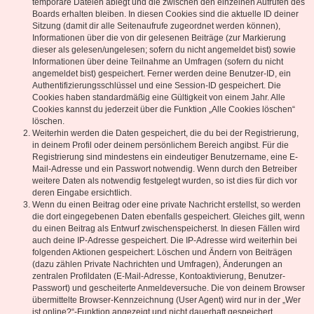
temporäre Dateien ablegt und die zwischen den einzelnen Aufrufen des
Boards erhalten bleiben. In diesen Cookies sind die aktuelle ID deiner
Sitzung (damit dir alle Seitenaufrufe zugeordnet werden können),
Informationen über die von dir gelesenen Beiträge (zur Markierung
dieser als gelesen/ungelesen; sofern du nicht angemeldet bist) sowie
Informationen über deine Teilnahme an Umfragen (sofern du nicht
angemeldet bist) gespeichert. Ferner werden deine Benutzer-ID, ein
Authentifizierungsschlüssel und eine Session-ID gespeichert. Die
Cookies haben standardmäßig eine Gültigkeit von einem Jahr. Alle
Cookies kannst du jederzeit über die Funktion „Alle Cookies löschen“
löschen.
Weiterhin werden die Daten gespeichert, die du bei der Registrierung,
in deinem Profil oder deinem persönlichem Bereich angibst. Für die
Registrierung sind mindestens ein eindeutiger Benutzername, eine E-
Mail-Adresse und ein Passwort notwendig. Wenn durch den Betreiber
weitere Daten als notwendig festgelegt wurden, so ist dies für dich vor
deren Eingabe ersichtlich.
Wenn du einen Beitrag oder eine private Nachricht erstellst, so werden
die dort eingegebenen Daten ebenfalls gespeichert. Gleiches gilt, wenn
du einen Beitrag als Entwurf zwischenspeicherst. In diesen Fällen wird
auch deine IP-Adresse gespeichert. Die IP-Adresse wird weiterhin bei
folgenden Aktionen gespeichert: Löschen und Ändern von Beiträgen
(dazu zählen Private Nachrichten und Umfragen), Änderungen an
zentralen Profildaten (E-Mail-Adresse, Kontoaktivierung, Benutzer-
Passwort) und gescheiterte Anmeldeversuche. Die von deinem Browser
übermittelte Browser-Kennzeichnung (User Agent) wird nur in der „Wer
ist online?“-Funktion angezeigt und nicht dauerhaft gespeichert.