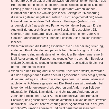
temporäre Dateien ablegt und die zwischen den einzelnen Aufrufen des
Boards erhalten bleiben. In diesen Cookies sind die aktuelle ID deiner
Sitzung (damit dir alle Seitenaufrufe zugeordnet werden können),
Informationen über die von dir gelesenen Beiträge (zur Markierung
dieser als gelesen/ungelesen; sofern du nicht angemeldet bist) sowie
Informationen über deine Teilnahme an Umfragen (sofern du nicht
angemeldet bist) gespeichert. Ferner werden deine Benutzer-ID, ein
Authentifizierungsschlüssel und eine Session-ID gespeichert. Die
Cookies haben standardmäßig eine Gültigkeit von einem Jahr. Alle
Cookies kannst du jederzeit über die Funktion „Alle Cookies löschen“
löschen.
Weiterhin werden die Daten gespeichert, die du bei der Registrierung,
in deinem Profil oder deinem persönlichem Bereich angibst. Für die
Registrierung sind mindestens ein eindeutiger Benutzername, eine E-
Mail-Adresse und ein Passwort notwendig. Wenn durch den Betreiber
weitere Daten als notwendig festgelegt wurden, so ist dies für dich vor
deren Eingabe ersichtlich.
Wenn du einen Beitrag oder eine private Nachricht erstellst, so werden
die dort eingegebenen Daten ebenfalls gespeichert. Gleiches gilt, wenn
du einen Beitrag als Entwurf zwischenspeicherst. In diesen Fällen wird
auch deine IP-Adresse gespeichert. Die IP-Adresse wird weiterhin bei
folgenden Aktionen gespeichert: Löschen und Ändern von Beiträgen
(dazu zählen Private Nachrichten und Umfragen), Änderungen an
zentralen Profildaten (E-Mail-Adresse, Kontoaktivierung, Benutzer-
Passwort) und gescheiterte Anmeldeversuche. Die von deinem Browser
übermittelte Browser-Kennzeichnung (User Agent) wird nur in der „Wer
ist online?“-Funktion angezeigt und nicht dauerhaft gespeichert.