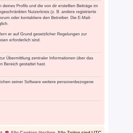
eines Profils und die von dir erstellten Beiträge im
ngeschränkten Nutzerkreis (z. B. andere registrierte
rum oder kontaktiere den Betreiber. Die E-Mail-
lich.
ofern er auf Grund gesetzlicher Regelungen zur
sen erforderlich sind.
zur Übermittlung zentraler Informationen über das
n Bereich gestattet hast.
reichen seiner Software weitere personenbezogene
t
Alle Cookies löschen
Alle Zeiten sind
UTC