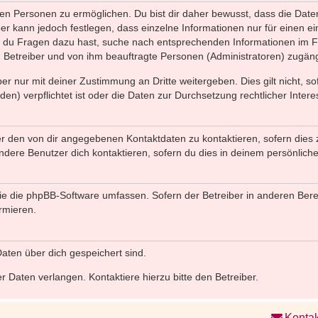
n Personen zu ermöglichen. Du bist dir daher bewusst, dass die Daten d
ber kann jedoch festlegen, dass einzelne Informationen nur für einen ei
n du Fragen dazu hast, suche nach entsprechenden Informationen im Fo
n Betreiber und von ihm beauftragte Personen (Administratoren) zugäng
r nur mit deiner Zustimmung an Dritte weitergeben. Dies gilt nicht, s
n) verpflichtet ist oder die Daten zur Durchsetzung rechtlicher Interes
er den von dir angegebenen Kontaktdaten zu kontaktieren, sofern dies 
andere Benutzer dich kontaktieren, sofern du dies in deinem persönliche
, die die phpBB-Software umfassen. Sofern der Betreiber in anderen Be
ormieren.
 Daten über dich gespeichert sind.
 Daten verlangen. Kontaktiere hierzu bitte den Betreiber.
Kontak