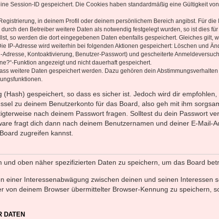
eine Session-ID gespeichert. Die Cookies haben standardmäßig eine Gültigkeit von 
Registrierung, in deinem Profil oder deinem persönlichem Bereich angibst. Für di
rch den Betreiber weitere Daten als notwendig festgelegt wurden, so ist dies für 
llst, so werden die dort eingegebenen Daten ebenfalls gespeichert. Gleiches gilt, 
Die IP-Adresse wird weiterhin bei folgenden Aktionen gespeichert: Löschen und Än
l-Adresse, Kontoaktivierung, Benutzer-Passwort) und gescheiterte Anmeldeversuch
ine?“-Funktion angezeigt und nicht dauerhaft gespeichert.
 dass weitere Daten gespeichert werden. Dazu gehören dein Abstimmungsverhalten
gungsfunktionen.
(Hash) gespeichert, so dass es sicher ist. Jedoch wird dir empfohlen, 
ssel zu deinem Benutzerkonto für das Board, also geh mit ihm sorgsam
htigterweise nach deinem Passwort fragen. Solltest du dein Passwort v
are fragt dich dann nach deinem Benutzernamen und deiner E-Mail-Ad
Board zugreifen kannst.
en und oben näher spezifizierten Daten zu speichern, um das Board bet
en einer Interessenabwägung zwischen deinen und seinen Interessen sow
r von deinem Browser übermittelter Browser-Kennung zu speichern, so
R DATEN