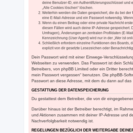
deine Benutzer-ID, ein Authentifizierungsschlüssel und 
„Alle Cookies löschen“ löschen.
Weiterhin werden die Daten gespeichert, die du bei der 
eine E-Mail-Adresse und ein Passwort notwendig. Wenn du
Wenn du einen Beitrag oder eine private Nachricht erste
diesen Fällen wird auch deine IP-Adresse gespeichert. 
Umfragen), Änderungen an zentralen Profildaten (E-Mai
Kennzeichnung (User Agent) wird nur in der „Wer ist onl
Schließlich erfordern einzelne Funktionen des Boards,
explizit von dir gesetzte Lesezeichen oder Benachrichti
Dein Passwort wird mit einer Einwege-Verschlüsselung 
Webseiten zu verwenden. Das Passwort ist dein Schlü
Betreibers, von phpBB Limited oder ein Dritter berec
mein Passwort vergessen“ benutzen. Die phpBB-Softw
Passwort an diese Adresse, mit dem du dann auf das 
GESTATTUNG DER DATENSPEICHERUNG
Du gestattest dem Betreiber, die von dir eingegeben
Darüber hinaus ist der Betreiber berechtigt, im Rahm
und Aktionen zusammen mit deiner IP-Adresse und de
Nachverfolgbarkeit notwendig ist.
REGELUNGEN BEZÜGLICH DER WEITERGABE DEINE