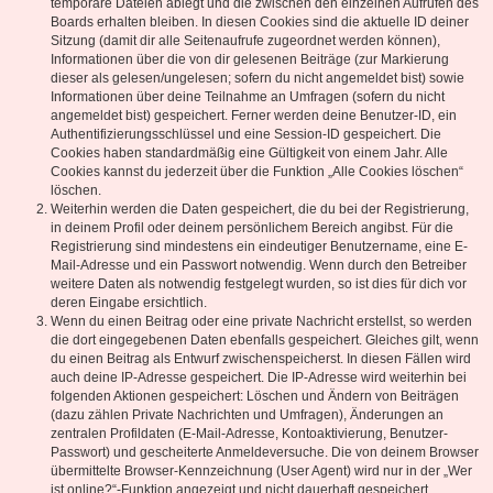
temporäre Dateien ablegt und die zwischen den einzelnen Aufrufen des
Boards erhalten bleiben. In diesen Cookies sind die aktuelle ID deiner
Sitzung (damit dir alle Seitenaufrufe zugeordnet werden können),
Informationen über die von dir gelesenen Beiträge (zur Markierung
dieser als gelesen/ungelesen; sofern du nicht angemeldet bist) sowie
Informationen über deine Teilnahme an Umfragen (sofern du nicht
angemeldet bist) gespeichert. Ferner werden deine Benutzer-ID, ein
Authentifizierungsschlüssel und eine Session-ID gespeichert. Die
Cookies haben standardmäßig eine Gültigkeit von einem Jahr. Alle
Cookies kannst du jederzeit über die Funktion „Alle Cookies löschen“
löschen.
Weiterhin werden die Daten gespeichert, die du bei der Registrierung,
in deinem Profil oder deinem persönlichem Bereich angibst. Für die
Registrierung sind mindestens ein eindeutiger Benutzername, eine E-
Mail-Adresse und ein Passwort notwendig. Wenn durch den Betreiber
weitere Daten als notwendig festgelegt wurden, so ist dies für dich vor
deren Eingabe ersichtlich.
Wenn du einen Beitrag oder eine private Nachricht erstellst, so werden
die dort eingegebenen Daten ebenfalls gespeichert. Gleiches gilt, wenn
du einen Beitrag als Entwurf zwischenspeicherst. In diesen Fällen wird
auch deine IP-Adresse gespeichert. Die IP-Adresse wird weiterhin bei
folgenden Aktionen gespeichert: Löschen und Ändern von Beiträgen
(dazu zählen Private Nachrichten und Umfragen), Änderungen an
zentralen Profildaten (E-Mail-Adresse, Kontoaktivierung, Benutzer-
Passwort) und gescheiterte Anmeldeversuche. Die von deinem Browser
übermittelte Browser-Kennzeichnung (User Agent) wird nur in der „Wer
ist online?“-Funktion angezeigt und nicht dauerhaft gespeichert.