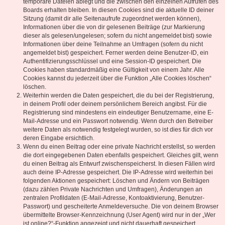
temporäre Dateien ablegt und die zwischen den einzelnen Aufrufen des
Boards erhalten bleiben. In diesen Cookies sind die aktuelle ID deiner
Sitzung (damit dir alle Seitenaufrufe zugeordnet werden können),
Informationen über die von dir gelesenen Beiträge (zur Markierung
dieser als gelesen/ungelesen; sofern du nicht angemeldet bist) sowie
Informationen über deine Teilnahme an Umfragen (sofern du nicht
angemeldet bist) gespeichert. Ferner werden deine Benutzer-ID, ein
Authentifizierungsschlüssel und eine Session-ID gespeichert. Die
Cookies haben standardmäßig eine Gültigkeit von einem Jahr. Alle
Cookies kannst du jederzeit über die Funktion „Alle Cookies löschen“
löschen.
Weiterhin werden die Daten gespeichert, die du bei der Registrierung,
in deinem Profil oder deinem persönlichem Bereich angibst. Für die
Registrierung sind mindestens ein eindeutiger Benutzername, eine E-
Mail-Adresse und ein Passwort notwendig. Wenn durch den Betreiber
weitere Daten als notwendig festgelegt wurden, so ist dies für dich vor
deren Eingabe ersichtlich.
Wenn du einen Beitrag oder eine private Nachricht erstellst, so werden
die dort eingegebenen Daten ebenfalls gespeichert. Gleiches gilt, wenn
du einen Beitrag als Entwurf zwischenspeicherst. In diesen Fällen wird
auch deine IP-Adresse gespeichert. Die IP-Adresse wird weiterhin bei
folgenden Aktionen gespeichert: Löschen und Ändern von Beiträgen
(dazu zählen Private Nachrichten und Umfragen), Änderungen an
zentralen Profildaten (E-Mail-Adresse, Kontoaktivierung, Benutzer-
Passwort) und gescheiterte Anmeldeversuche. Die von deinem Browser
übermittelte Browser-Kennzeichnung (User Agent) wird nur in der „Wer
ist online?“-Funktion angezeigt und nicht dauerhaft gespeichert.