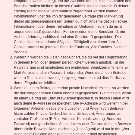
temporäre Dateien ablegt und die zwischen den einzelnen Aufrufen des
Boards erhalten bleiben. In diesen Cookies sind die aktuelle ID deiner
Sitzung (damit dir alle Seitenaufrufe zugeordnet werden können),
Informationen über die von dir gelesenen Beiträge (zur Markierung
dieser als gelesen/ungelesen; sofern du nicht angemeldet bist) sowie
Informationen über deine Teilnahme an Umfragen (sofern du nicht
angemeldet bist) gespeichert. Ferner werden deine Benutzer-ID, ein
Authentifizierungsschlüssel und eine Session-ID gespeichert. Die
Cookies haben standardmäßig eine Gültigkeit von einem Jahr. Alle
Cookies kannst du jederzeit über die Funktion „Alle Cookies löschen“
löschen.
Weiterhin werden die Daten gespeichert, die du bei der Registrierung,
in deinem Profil oder deinem persönlichem Bereich angibst. Für die
Registrierung sind mindestens ein eindeutiger Benutzername, eine E-
Mail-Adresse und ein Passwort notwendig. Wenn durch den Betreiber
weitere Daten als notwendig festgelegt wurden, so ist dies für dich vor
deren Eingabe ersichtlich.
Wenn du einen Beitrag oder eine private Nachricht erstellst, so werden
die dort eingegebenen Daten ebenfalls gespeichert. Gleiches gilt, wenn
du einen Beitrag als Entwurf zwischenspeicherst. In diesen Fällen wird
auch deine IP-Adresse gespeichert. Die IP-Adresse wird weiterhin bei
folgenden Aktionen gespeichert: Löschen und Ändern von Beiträgen
(dazu zählen Private Nachrichten und Umfragen), Änderungen an
zentralen Profildaten (E-Mail-Adresse, Kontoaktivierung, Benutzer-
Passwort) und gescheiterte Anmeldeversuche. Die von deinem Browser
übermittelte Browser-Kennzeichnung (User Agent) wird nur in der „Wer
ist online?“-Funktion angezeigt und nicht dauerhaft gespeichert.