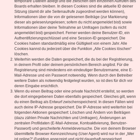
temporäre Dateien ablegt und die zwischen den einzelnen Aufrufen des
Boards erhalten bleiben. In diesen Cookies sind die aktuelle ID deiner
Sitzung (damit dir alle Seitenaufrufe zugeordnet werden können),
Informationen über die von dir gelesenen Beiträge (zur Markierung
dieser als gelesen/ungelesen; sofern du nicht angemeldet bist) sowie
Informationen über deine Teilnahme an Umfragen (sofern du nicht
angemeldet bist) gespeichert. Ferner werden deine Benutzer-ID, ein
Authentifizierungsschlüssel und eine Session-ID gespeichert. Die
Cookies haben standardmäßig eine Gültigkeit von einem Jahr. Alle
Cookies kannst du jederzeit über die Funktion „Alle Cookies löschen“
löschen.
Weiterhin werden die Daten gespeichert, die du bei der Registrierung,
in deinem Profil oder deinem persönlichem Bereich angibst. Für die
Registrierung sind mindestens ein eindeutiger Benutzername, eine E-
Mail-Adresse und ein Passwort notwendig. Wenn durch den Betreiber
weitere Daten als notwendig festgelegt wurden, so ist dies für dich vor
deren Eingabe ersichtlich.
Wenn du einen Beitrag oder eine private Nachricht erstellst, so werden
die dort eingegebenen Daten ebenfalls gespeichert. Gleiches gilt, wenn
du einen Beitrag als Entwurf zwischenspeicherst. In diesen Fällen wird
auch deine IP-Adresse gespeichert. Die IP-Adresse wird weiterhin bei
folgenden Aktionen gespeichert: Löschen und Ändern von Beiträgen
(dazu zählen Private Nachrichten und Umfragen), Änderungen an
zentralen Profildaten (E-Mail-Adresse, Kontoaktivierung, Benutzer-
Passwort) und gescheiterte Anmeldeversuche. Die von deinem Browser
übermittelte Browser-Kennzeichnung (User Agent) wird nur in der „Wer
ist online?“-Funktion angezeigt und nicht dauerhaft gespeichert.