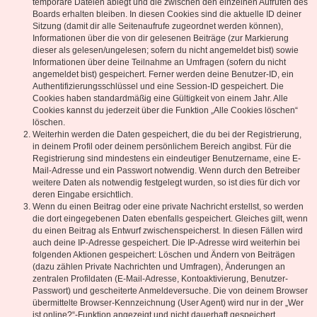
temporäre Dateien ablegt und die zwischen den einzelnen Aufrufen des
Boards erhalten bleiben. In diesen Cookies sind die aktuelle ID deiner
Sitzung (damit dir alle Seitenaufrufe zugeordnet werden können),
Informationen über die von dir gelesenen Beiträge (zur Markierung
dieser als gelesen/ungelesen; sofern du nicht angemeldet bist) sowie
Informationen über deine Teilnahme an Umfragen (sofern du nicht
angemeldet bist) gespeichert. Ferner werden deine Benutzer-ID, ein
Authentifizierungsschlüssel und eine Session-ID gespeichert. Die
Cookies haben standardmäßig eine Gültigkeit von einem Jahr. Alle
Cookies kannst du jederzeit über die Funktion „Alle Cookies löschen“
löschen.
Weiterhin werden die Daten gespeichert, die du bei der Registrierung,
in deinem Profil oder deinem persönlichem Bereich angibst. Für die
Registrierung sind mindestens ein eindeutiger Benutzername, eine E-
Mail-Adresse und ein Passwort notwendig. Wenn durch den Betreiber
weitere Daten als notwendig festgelegt wurden, so ist dies für dich vor
deren Eingabe ersichtlich.
Wenn du einen Beitrag oder eine private Nachricht erstellst, so werden
die dort eingegebenen Daten ebenfalls gespeichert. Gleiches gilt, wenn
du einen Beitrag als Entwurf zwischenspeicherst. In diesen Fällen wird
auch deine IP-Adresse gespeichert. Die IP-Adresse wird weiterhin bei
folgenden Aktionen gespeichert: Löschen und Ändern von Beiträgen
(dazu zählen Private Nachrichten und Umfragen), Änderungen an
zentralen Profildaten (E-Mail-Adresse, Kontoaktivierung, Benutzer-
Passwort) und gescheiterte Anmeldeversuche. Die von deinem Browser
übermittelte Browser-Kennzeichnung (User Agent) wird nur in der „Wer
ist online?“-Funktion angezeigt und nicht dauerhaft gespeichert.