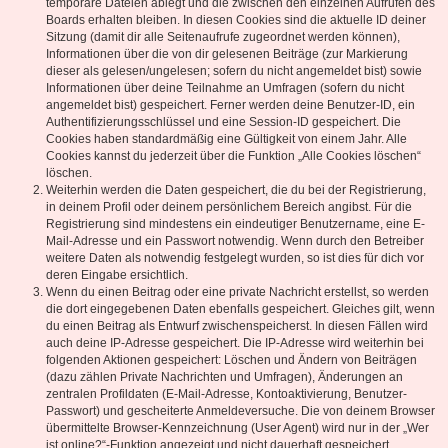
temporäre Dateien ablegt und die zwischen den einzelnen Aufrufen des
Boards erhalten bleiben. In diesen Cookies sind die aktuelle ID deiner
Sitzung (damit dir alle Seitenaufrufe zugeordnet werden können),
Informationen über die von dir gelesenen Beiträge (zur Markierung
dieser als gelesen/ungelesen; sofern du nicht angemeldet bist) sowie
Informationen über deine Teilnahme an Umfragen (sofern du nicht
angemeldet bist) gespeichert. Ferner werden deine Benutzer-ID, ein
Authentifizierungsschlüssel und eine Session-ID gespeichert. Die
Cookies haben standardmäßig eine Gültigkeit von einem Jahr. Alle
Cookies kannst du jederzeit über die Funktion „Alle Cookies löschen“
löschen.
Weiterhin werden die Daten gespeichert, die du bei der Registrierung,
in deinem Profil oder deinem persönlichem Bereich angibst. Für die
Registrierung sind mindestens ein eindeutiger Benutzername, eine E-
Mail-Adresse und ein Passwort notwendig. Wenn durch den Betreiber
weitere Daten als notwendig festgelegt wurden, so ist dies für dich vor
deren Eingabe ersichtlich.
Wenn du einen Beitrag oder eine private Nachricht erstellst, so werden
die dort eingegebenen Daten ebenfalls gespeichert. Gleiches gilt, wenn
du einen Beitrag als Entwurf zwischenspeicherst. In diesen Fällen wird
auch deine IP-Adresse gespeichert. Die IP-Adresse wird weiterhin bei
folgenden Aktionen gespeichert: Löschen und Ändern von Beiträgen
(dazu zählen Private Nachrichten und Umfragen), Änderungen an
zentralen Profildaten (E-Mail-Adresse, Kontoaktivierung, Benutzer-
Passwort) und gescheiterte Anmeldeversuche. Die von deinem Browser
übermittelte Browser-Kennzeichnung (User Agent) wird nur in der „Wer
ist online?“-Funktion angezeigt und nicht dauerhaft gespeichert.