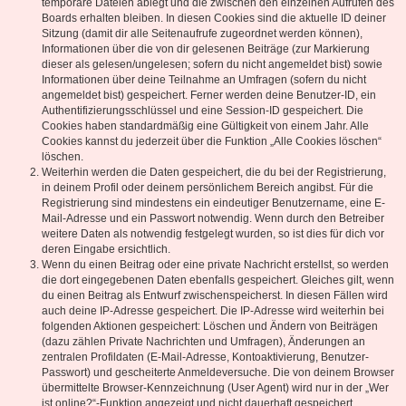
temporäre Dateien ablegt und die zwischen den einzelnen Aufrufen des
Boards erhalten bleiben. In diesen Cookies sind die aktuelle ID deiner
Sitzung (damit dir alle Seitenaufrufe zugeordnet werden können),
Informationen über die von dir gelesenen Beiträge (zur Markierung
dieser als gelesen/ungelesen; sofern du nicht angemeldet bist) sowie
Informationen über deine Teilnahme an Umfragen (sofern du nicht
angemeldet bist) gespeichert. Ferner werden deine Benutzer-ID, ein
Authentifizierungsschlüssel und eine Session-ID gespeichert. Die
Cookies haben standardmäßig eine Gültigkeit von einem Jahr. Alle
Cookies kannst du jederzeit über die Funktion „Alle Cookies löschen“
löschen.
Weiterhin werden die Daten gespeichert, die du bei der Registrierung,
in deinem Profil oder deinem persönlichem Bereich angibst. Für die
Registrierung sind mindestens ein eindeutiger Benutzername, eine E-
Mail-Adresse und ein Passwort notwendig. Wenn durch den Betreiber
weitere Daten als notwendig festgelegt wurden, so ist dies für dich vor
deren Eingabe ersichtlich.
Wenn du einen Beitrag oder eine private Nachricht erstellst, so werden
die dort eingegebenen Daten ebenfalls gespeichert. Gleiches gilt, wenn
du einen Beitrag als Entwurf zwischenspeicherst. In diesen Fällen wird
auch deine IP-Adresse gespeichert. Die IP-Adresse wird weiterhin bei
folgenden Aktionen gespeichert: Löschen und Ändern von Beiträgen
(dazu zählen Private Nachrichten und Umfragen), Änderungen an
zentralen Profildaten (E-Mail-Adresse, Kontoaktivierung, Benutzer-
Passwort) und gescheiterte Anmeldeversuche. Die von deinem Browser
übermittelte Browser-Kennzeichnung (User Agent) wird nur in der „Wer
ist online?“-Funktion angezeigt und nicht dauerhaft gespeichert.