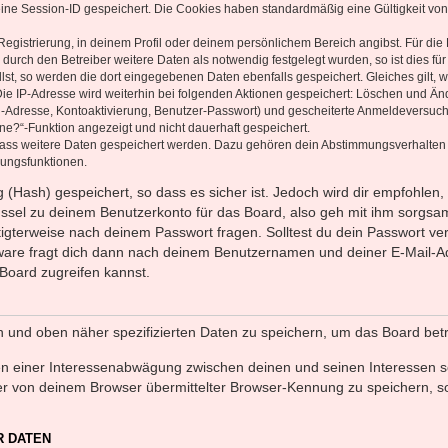
eine Session-ID gespeichert. Die Cookies haben standardmäßig eine Gültigkeit von 
Registrierung, in deinem Profil oder deinem persönlichem Bereich angibst. Für di
rch den Betreiber weitere Daten als notwendig festgelegt wurden, so ist dies für 
llst, so werden die dort eingegebenen Daten ebenfalls gespeichert. Gleiches gilt, 
Die IP-Adresse wird weiterhin bei folgenden Aktionen gespeichert: Löschen und Än
l-Adresse, Kontoaktivierung, Benutzer-Passwort) und gescheiterte Anmeldeversuch
ine?“-Funktion angezeigt und nicht dauerhaft gespeichert.
 dass weitere Daten gespeichert werden. Dazu gehören dein Abstimmungsverhalten
gungsfunktionen.
(Hash) gespeichert, so dass es sicher ist. Jedoch wird dir empfohlen, 
ssel zu deinem Benutzerkonto für das Board, also geh mit ihm sorgsam
htigterweise nach deinem Passwort fragen. Solltest du dein Passwort v
are fragt dich dann nach deinem Benutzernamen und deiner E-Mail-Ad
Board zugreifen kannst.
en und oben näher spezifizierten Daten zu speichern, um das Board bet
en einer Interessenabwägung zwischen deinen und seinen Interessen sow
r von deinem Browser übermittelter Browser-Kennung zu speichern, so
R DATEN