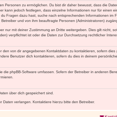
n Personen zu ermöglichen. Du bist dir daher bewusst, dass die Daten d
ber kann jedoch festlegen, dass einzelne Informationen nur für einen ei
n du Fragen dazu hast, suche nach entsprechenden Informationen im Fo
n Betreiber und von ihm beauftragte Personen (Administratoren) zugäng
r nur mit deiner Zustimmung an Dritte weitergeben. Dies gilt nicht, s
n) verpflichtet ist oder die Daten zur Durchsetzung rechtlicher Interes
er den von dir angegebenen Kontaktdaten zu kontaktieren, sofern dies 
andere Benutzer dich kontaktieren, sofern du dies in deinem persönliche
, die die phpBB-Software umfassen. Sofern der Betreiber in anderen Be
ormieren.
 Daten über dich gespeichert sind.
 Daten verlangen. Kontaktiere hierzu bitte den Betreiber.
Kontak