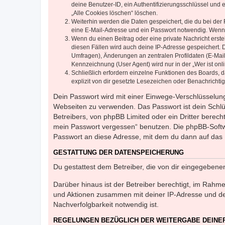
deine Benutzer-ID, ein Authentifizierungsschlüssel und 
„Alle Cookies löschen“ löschen.
Weiterhin werden die Daten gespeichert, die du bei der 
eine E-Mail-Adresse und ein Passwort notwendig. Wenn du
Wenn du einen Beitrag oder eine private Nachricht erste
diesen Fällen wird auch deine IP-Adresse gespeichert. 
Umfragen), Änderungen an zentralen Profildaten (E-Mai
Kennzeichnung (User Agent) wird nur in der „Wer ist onl
Schließlich erfordern einzelne Funktionen des Boards,
explizit von dir gesetzte Lesezeichen oder Benachrichti
Dein Passwort wird mit einer Einwege-Verschlüsselung 
Webseiten zu verwenden. Das Passwort ist dein Schlü
Betreibers, von phpBB Limited oder ein Dritter berec
mein Passwort vergessen“ benutzen. Die phpBB-Softw
Passwort an diese Adresse, mit dem du dann auf das 
GESTATTUNG DER DATENSPEICHERUNG
Du gestattest dem Betreiber, die von dir eingegeben
Darüber hinaus ist der Betreiber berechtigt, im Rahm
und Aktionen zusammen mit deiner IP-Adresse und de
Nachverfolgbarkeit notwendig ist.
REGELUNGEN BEZÜGLICH DER WEITERGABE DEINE