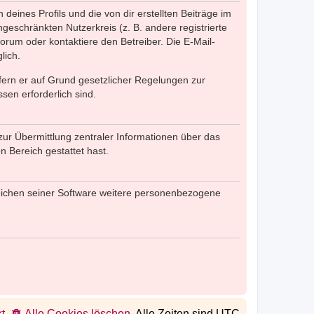
eines Profils und die von dir erstellten Beiträge im
ngeschränkten Nutzerkreis (z. B. andere registrierte
rum oder kontaktiere den Betreiber. Die E-Mail-
lich.
ofern er auf Grund gesetzlicher Regelungen zur
sen erforderlich sind.
zur Übermittlung zentraler Informationen über das
n Bereich gestattet hast.
reichen seiner Software weitere personenbezogene
t
Alle Cookies löschen
Alle Zeiten sind
UTC