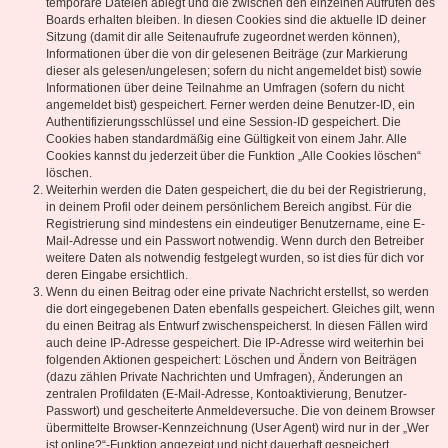
temporäre Dateien ablegt und die zwischen den einzelnen Aufrufen des
Boards erhalten bleiben. In diesen Cookies sind die aktuelle ID deiner
Sitzung (damit dir alle Seitenaufrufe zugeordnet werden können),
Informationen über die von dir gelesenen Beiträge (zur Markierung
dieser als gelesen/ungelesen; sofern du nicht angemeldet bist) sowie
Informationen über deine Teilnahme an Umfragen (sofern du nicht
angemeldet bist) gespeichert. Ferner werden deine Benutzer-ID, ein
Authentifizierungsschlüssel und eine Session-ID gespeichert. Die
Cookies haben standardmäßig eine Gültigkeit von einem Jahr. Alle
Cookies kannst du jederzeit über die Funktion „Alle Cookies löschen“
löschen.
Weiterhin werden die Daten gespeichert, die du bei der Registrierung,
in deinem Profil oder deinem persönlichem Bereich angibst. Für die
Registrierung sind mindestens ein eindeutiger Benutzername, eine E-
Mail-Adresse und ein Passwort notwendig. Wenn durch den Betreiber
weitere Daten als notwendig festgelegt wurden, so ist dies für dich vor
deren Eingabe ersichtlich.
Wenn du einen Beitrag oder eine private Nachricht erstellst, so werden
die dort eingegebenen Daten ebenfalls gespeichert. Gleiches gilt, wenn
du einen Beitrag als Entwurf zwischenspeicherst. In diesen Fällen wird
auch deine IP-Adresse gespeichert. Die IP-Adresse wird weiterhin bei
folgenden Aktionen gespeichert: Löschen und Ändern von Beiträgen
(dazu zählen Private Nachrichten und Umfragen), Änderungen an
zentralen Profildaten (E-Mail-Adresse, Kontoaktivierung, Benutzer-
Passwort) und gescheiterte Anmeldeversuche. Die von deinem Browser
übermittelte Browser-Kennzeichnung (User Agent) wird nur in der „Wer
ist online?“-Funktion angezeigt und nicht dauerhaft gespeichert.