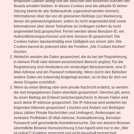
temporäre Dateien ablegt und die zwischen den einzelnen Aufrufen des
Boards erhalten bleiben. In diesen Cookies sind die aktuelle ID deiner
Sitzung (damit dir alle Seitenaufrufe zugeordnet werden können),
Informationen über die von dir gelesenen Beiträge (zur Markierung
dieser als gelesen/ungelesen; sofern du nicht angemeldet bist) sowie
Informationen über deine Teilnahme an Umfragen (sofern du nicht
angemeldet bist) gespeichert. Ferner werden deine Benutzer-ID, ein
Authentifizierungsschlüssel und eine Session-ID gespeichert. Die
Cookies haben standardmäßig eine Gültigkeit von einem Jahr. Alle
Cookies kannst du jederzeit über die Funktion „Alle Cookies löschen“
löschen.
Weiterhin werden die Daten gespeichert, die du bei der Registrierung,
in deinem Profil oder deinem persönlichem Bereich angibst. Für die
Registrierung sind mindestens ein eindeutiger Benutzername, eine E-
Mail-Adresse und ein Passwort notwendig. Wenn durch den Betreiber
weitere Daten als notwendig festgelegt wurden, so ist dies für dich vor
deren Eingabe ersichtlich.
Wenn du einen Beitrag oder eine private Nachricht erstellst, so werden
die dort eingegebenen Daten ebenfalls gespeichert. Gleiches gilt, wenn
du einen Beitrag als Entwurf zwischenspeicherst. In diesen Fällen wird
auch deine IP-Adresse gespeichert. Die IP-Adresse wird weiterhin bei
folgenden Aktionen gespeichert: Löschen und Ändern von Beiträgen
(dazu zählen Private Nachrichten und Umfragen), Änderungen an
zentralen Profildaten (E-Mail-Adresse, Kontoaktivierung, Benutzer-
Passwort) und gescheiterte Anmeldeversuche. Die von deinem Browser
übermittelte Browser-Kennzeichnung (User Agent) wird nur in der „Wer
ist online?“-Funktion angezeigt und nicht dauerhaft gespeichert.