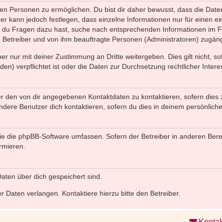
n Personen zu ermöglichen. Du bist dir daher bewusst, dass die Daten d
ber kann jedoch festlegen, dass einzelne Informationen nur für einen ei
n du Fragen dazu hast, suche nach entsprechenden Informationen im Fo
n Betreiber und von ihm beauftragte Personen (Administratoren) zugäng
r nur mit deiner Zustimmung an Dritte weitergeben. Dies gilt nicht, s
n) verpflichtet ist oder die Daten zur Durchsetzung rechtlicher Interes
er den von dir angegebenen Kontaktdaten zu kontaktieren, sofern dies 
andere Benutzer dich kontaktieren, sofern du dies in deinem persönliche
, die die phpBB-Software umfassen. Sofern der Betreiber in anderen Be
ormieren.
 Daten über dich gespeichert sind.
 Daten verlangen. Kontaktiere hierzu bitte den Betreiber.
Kontak