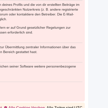
eines Profils und die von dir erstellten Beiträge im
ngeschränkten Nutzerkreis (z. B. andere registrierte
rum oder kontaktiere den Betreiber. Die E-Mail-
lich.
ofern er auf Grund gesetzlicher Regelungen zur
sen erforderlich sind.
zur Übermittlung zentraler Informationen über das
n Bereich gestattet hast.
reichen seiner Software weitere personenbezogene
t
Alle Cookies löschen
Alle Zeiten sind
UTC