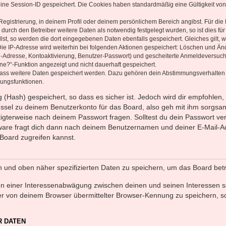
eine Session-ID gespeichert. Die Cookies haben standardmäßig eine Gültigkeit von 
Registrierung, in deinem Profil oder deinem persönlichem Bereich angibst. Für di
rch den Betreiber weitere Daten als notwendig festgelegt wurden, so ist dies für 
llst, so werden die dort eingegebenen Daten ebenfalls gespeichert. Gleiches gilt, 
Die IP-Adresse wird weiterhin bei folgenden Aktionen gespeichert: Löschen und Än
l-Adresse, Kontoaktivierung, Benutzer-Passwort) und gescheiterte Anmeldeversuch
ine?“-Funktion angezeigt und nicht dauerhaft gespeichert.
 dass weitere Daten gespeichert werden. Dazu gehören dein Abstimmungsverhalten
gungsfunktionen.
(Hash) gespeichert, so dass es sicher ist. Jedoch wird dir empfohlen, 
ssel zu deinem Benutzerkonto für das Board, also geh mit ihm sorgsam
htigterweise nach deinem Passwort fragen. Solltest du dein Passwort v
are fragt dich dann nach deinem Benutzernamen und deiner E-Mail-Ad
Board zugreifen kannst.
en und oben näher spezifizierten Daten zu speichern, um das Board bet
en einer Interessenabwägung zwischen deinen und seinen Interessen sow
r von deinem Browser übermittelter Browser-Kennung zu speichern, so
R DATEN