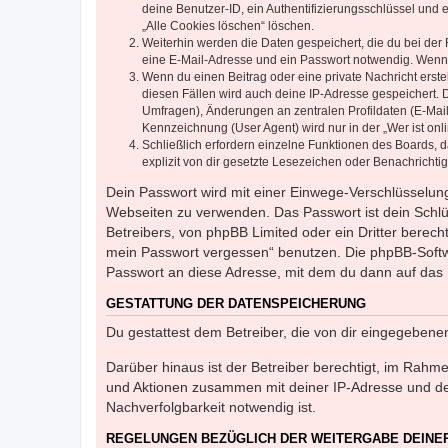
deine Benutzer-ID, ein Authentifizierungsschlüssel und 
„Alle Cookies löschen“ löschen.
Weiterhin werden die Daten gespeichert, die du bei der 
eine E-Mail-Adresse und ein Passwort notwendig. Wenn du
Wenn du einen Beitrag oder eine private Nachricht erste
diesen Fällen wird auch deine IP-Adresse gespeichert. 
Umfragen), Änderungen an zentralen Profildaten (E-Mai
Kennzeichnung (User Agent) wird nur in der „Wer ist onl
Schließlich erfordern einzelne Funktionen des Boards,
explizit von dir gesetzte Lesezeichen oder Benachrichti
Dein Passwort wird mit einer Einwege-Verschlüsselung 
Webseiten zu verwenden. Das Passwort ist dein Schlü
Betreibers, von phpBB Limited oder ein Dritter berec
mein Passwort vergessen“ benutzen. Die phpBB-Softw
Passwort an diese Adresse, mit dem du dann auf das 
GESTATTUNG DER DATENSPEICHERUNG
Du gestattest dem Betreiber, die von dir eingegeben
Darüber hinaus ist der Betreiber berechtigt, im Rahm
und Aktionen zusammen mit deiner IP-Adresse und de
Nachverfolgbarkeit notwendig ist.
REGELUNGEN BEZÜGLICH DER WEITERGABE DEINE