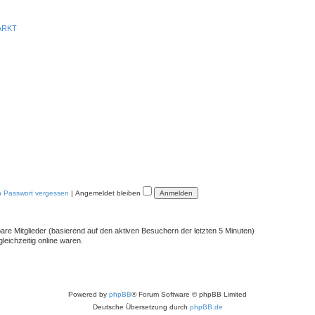
ARKT
n Passwort vergessen
|
Angemeldet bleiben
bare Mitglieder (basierend auf den aktiven Besuchern der letzten 5 Minuten)
eichzeitig online waren.
Powered by
phpBB
® Forum Software © phpBB Limited
Deutsche Übersetzung durch
phpBB.de