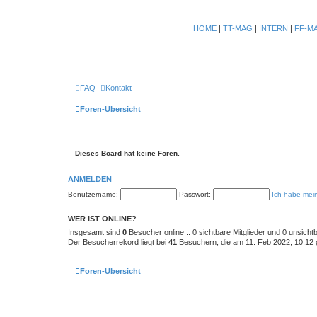
HOME
|
TT-MAG
|
INTERN
|
FF-M
FAQ
Kontakt
Foren-Übersicht
Dieses Board hat keine Foren.
ANMELDEN
Benutzername:
Passwort:
Ich habe mei
WER IST ONLINE?
Insgesamt sind
0
Besucher online :: 0 sichtbare Mitglieder und 0 unsicht
Der Besucherrekord liegt bei
41
Besuchern, die am 11. Feb 2022, 10:12 gl
Foren-Übersicht