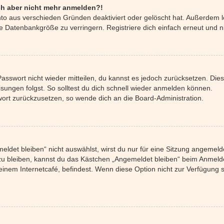
mich aber nicht mehr anmelden?!
nto aus verschieden Gründen deaktiviert oder gelöscht hat. Außerdem l
e Datenbankgröße zu verringern. Registriere dich einfach erneut und n
 Passwort nicht wieder mitteilen, du kannst es jedoch zurücksetzen. Di
ungen folgst. So solltest du dich schnell wieder anmelden können.
swort zurückzusetzen, so wende dich an die Board-Administration.
det bleiben“ nicht auswählst, wirst du nur für eine Sitzung angemeld
u bleiben, kannst du das Kästchen „Angemeldet bleiben“ beim Anmelde
einem Internetcafé, befindest. Wenn diese Option nicht zur Verfügung 