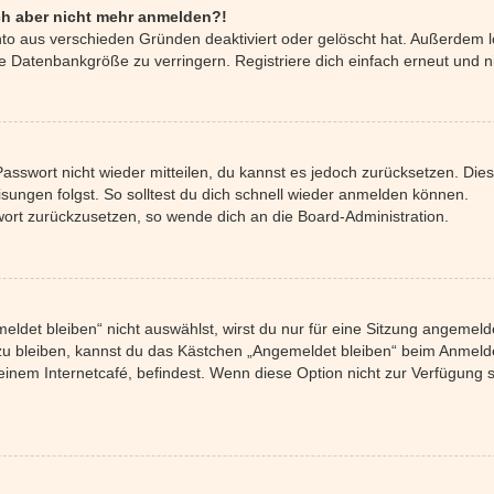
mich aber nicht mehr anmelden?!
nto aus verschieden Gründen deaktiviert oder gelöscht hat. Außerdem l
e Datenbankgröße zu verringern. Registriere dich einfach erneut und n
 Passwort nicht wieder mitteilen, du kannst es jedoch zurücksetzen. Di
ungen folgst. So solltest du dich schnell wieder anmelden können.
swort zurückzusetzen, so wende dich an die Board-Administration.
det bleiben“ nicht auswählst, wirst du nur für eine Sitzung angemeld
u bleiben, kannst du das Kästchen „Angemeldet bleiben“ beim Anmelde
einem Internetcafé, befindest. Wenn diese Option nicht zur Verfügung 