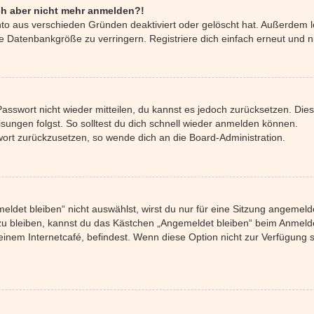
mich aber nicht mehr anmelden?!
nto aus verschieden Gründen deaktiviert oder gelöscht hat. Außerdem l
e Datenbankgröße zu verringern. Registriere dich einfach erneut und n
 Passwort nicht wieder mitteilen, du kannst es jedoch zurücksetzen. Di
ungen folgst. So solltest du dich schnell wieder anmelden können.
swort zurückzusetzen, so wende dich an die Board-Administration.
det bleiben“ nicht auswählst, wirst du nur für eine Sitzung angemeld
u bleiben, kannst du das Kästchen „Angemeldet bleiben“ beim Anmelde
einem Internetcafé, befindest. Wenn diese Option nicht zur Verfügung 