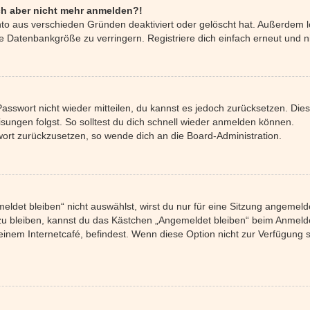
mich aber nicht mehr anmelden?!
nto aus verschieden Gründen deaktiviert oder gelöscht hat. Außerdem l
e Datenbankgröße zu verringern. Registriere dich einfach erneut und n
 Passwort nicht wieder mitteilen, du kannst es jedoch zurücksetzen. Di
ungen folgst. So solltest du dich schnell wieder anmelden können.
swort zurückzusetzen, so wende dich an die Board-Administration.
det bleiben“ nicht auswählst, wirst du nur für eine Sitzung angemeld
u bleiben, kannst du das Kästchen „Angemeldet bleiben“ beim Anmelde
einem Internetcafé, befindest. Wenn diese Option nicht zur Verfügung 